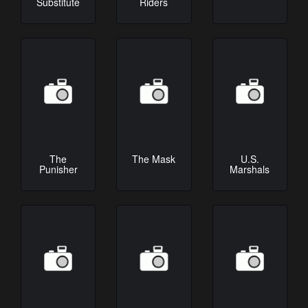
Substitute
Riders
The
The Mask
U.S.
Punisher
Marshals