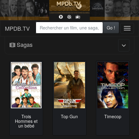
MPDB.TV
Go !
Toggl
naviga
Sagas
Trois
Top Gun
Timecop
Hommes et
un bébé