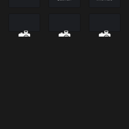
Spider-Man
Speed
Sister act
Sin City
Les Trois
Batman : the
frères
Dark Knight
Returns
Les
Justice
Dumb &
Chroniques
League
Dumber