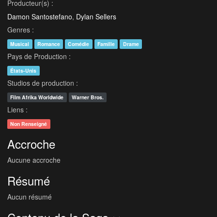
Producteur(s) :
Damon Santostefano
,
Dylan Sellers
Genres :
Musical
Romance
Comédie
Famille
Drame
Pays de Production :
États-Unis
Studios de production :
Film Afrika Worldwide
Warner Bros.
Liens :
Non Renseigné
Accroche
Aucune accroche
Résumé
Aucun résumé