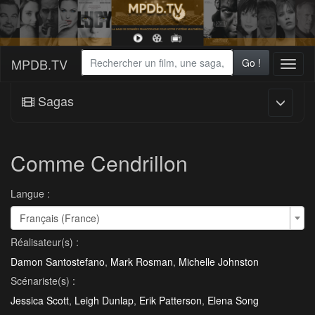
MPDB.TV
Go !
Toggl
naviga
Sagas
Comme Cendrillon
Langue :
Français (France)
Réalisateur(s) :
Damon Santostefano
,
Mark Rosman
,
Michelle Johnston
Scénariste(s) :
Jessica Scott
,
Leigh Dunlap
,
Erik Patterson
,
Elena Song