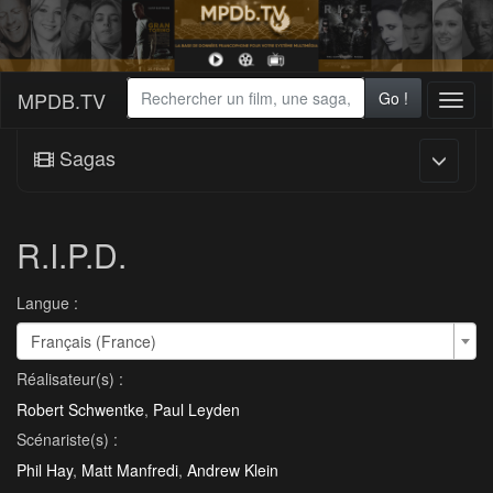
MPDB.TV
Go !
Toggl
naviga
Sagas
R.I.P.D.
Langue :
Français (France)
Réalisateur(s) :
Robert Schwentke
,
Paul Leyden
Scénariste(s) :
Phil Hay
,
Matt Manfredi
,
Andrew Klein