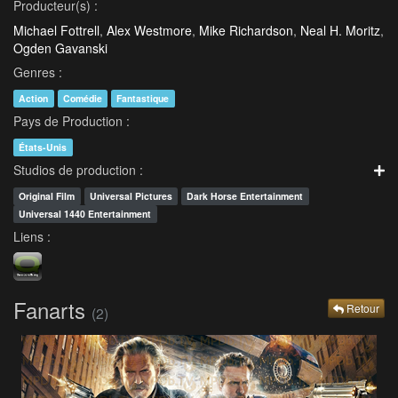
Producteur(s) :
Michael Fottrell
,
Alex Westmore
,
Mike Richardson
,
Neal H. Moritz
,
Ogden Gavanski
Genres :
Action
Comédie
Fantastique
Pays de Production :
États-Unis
Studios de production :
Original Film
Universal Pictures
Dark Horse Entertainment
Universal 1440 Entertainment
Liens :
Fanarts
Retour
(2)