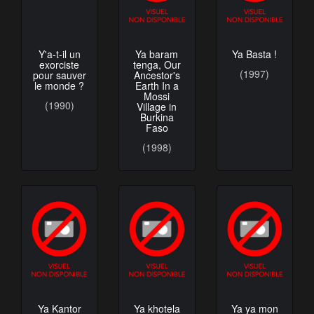
Y'a-t-il un
Ya baram
Ya Basta !
exorciste
tenga, Our
(1997)
pour sauver
Ancestor's
le monde ?
Earth In a
Mossi
(1990)
Village in
Burkina
Faso
(1998)
Ya Kantor
Ya khotela
Ya ya mon