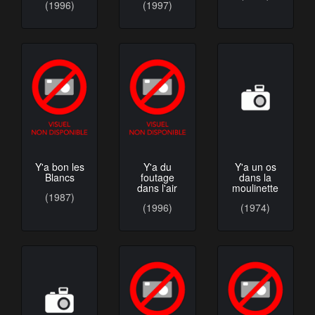
(1996)
(1997)
Y'a bon les
Y'a du
Y'a un os
Blancs
foutage
dans la
dans l'air
moulinette
(1987)
(1996)
(1974)