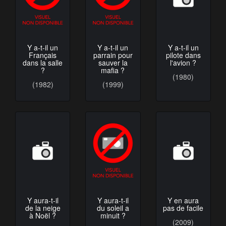
Y a-t-il un
Y a-t-il un
Y a-t-il un
pilote dans
Français
parrain pour
l'avion ?
dans la salle
sauver la
?
mafia ?
(1980)
(1982)
(1999)
Y aura-t-il
Y aura-t-il
Y en aura
de la neige
du soleil a
pas de facile
à Noël ?
minuit ?
(2009)