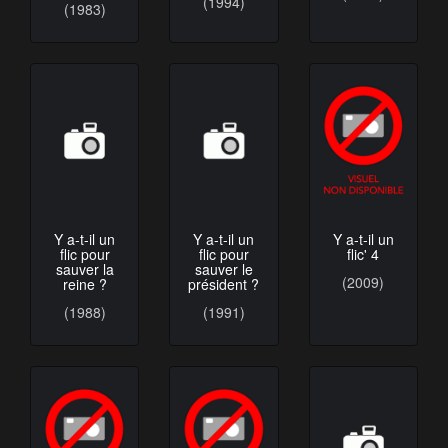
(1994)
(1983)
Y a-t-il un
Y a-t-il un
Y a-t-il un
flic pour
flic pour
flic' 4
sauver la
sauver le
reine ?
(2009)
président ?
(1988)
(1991)