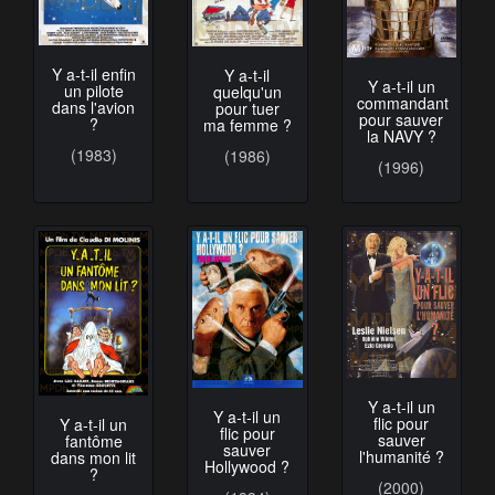
Y a-t-il enfin
Y a-t-il
Y a-t-il un
un pilote
quelqu'un
commandant
dans l'avion
pour tuer
pour sauver
?
ma femme ?
la NAVY ?
(1983)
(1986)
(1996)
Y a-t-il un
Y a-t-il un
flic pour
Y a-t-il un
flic pour
sauver
fantôme
sauver
l'humanité ?
dans mon lit
Hollywood ?
?
(2000)