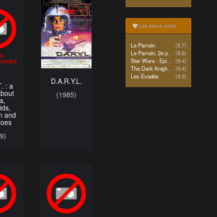
Les mieux notés
Le Parrain
(9.7)
Le Parrain, 2e partie
(9.6)
Star Wars : Episode IV - Un nouvel espoir (La Guerre des étoiles)
(9.4)
The Dark Knight Rises
(9.4)
Les Evadés
(9.3)
D.A.R.Y.L.
. : a
about
(1985)
s,
ids,
n and
toes
9)