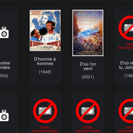
autres
D'homme à
D'où v
ndes
hommes
D'où l'on
tu, Joh
vient
2004)
(1948)
(196
(2021)