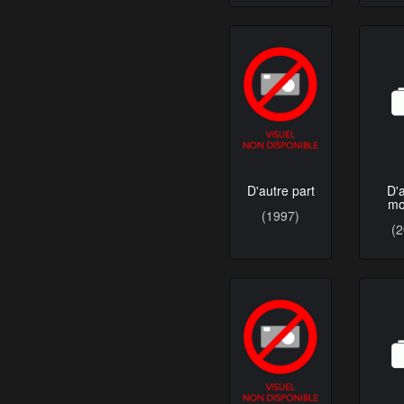
D'
D'autre part
mo
(1997)
(