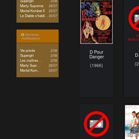
Supergirl
2/08
Marty Supreme
28/07
Mortal Kombat II
25/07
Le Diable s'habille en Prada 2
20/07
Dernieres
modifications
Vie privée
2/08
D Pour
D
Supergirl
2/08
Danger
Les maîtres de l'univers
2/08
(
(1966)
Marty Supreme
28/07
Mortal Kombat II
25/07