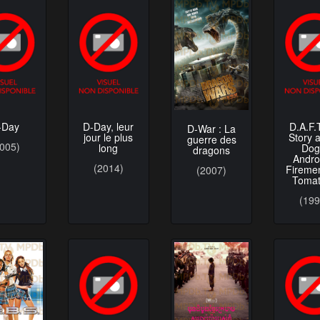
-Day
D-Day, leur
D.A.F.T
D-War : La
jour le plus
Story 
guerre des
2005)
long
Dog
dragons
Andro
(2014)
Fireme
(2007)
Toma
(199