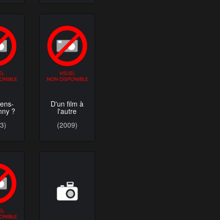
iens-
D'un film à
nny ?
l'autre
3)
(2009)