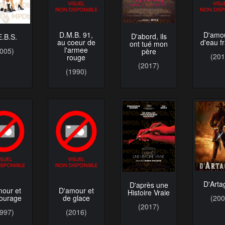
D.M.B. 91,
D'amou
D'abord, ils
E.B.S.
au coeur de
d'eau f
ont tué mon
l'armee
2005)
père
(201
rouge
(2017)
(1990)
D'Arta
D'après une
mour et
D'amour et
Histoire Vraie
courage
de glace
(200
(2017)
1997)
(2016)