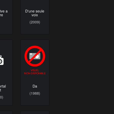
D'une seule
ive a
voix
tre
(2009)
rtal
Da
t
(1988)
0)