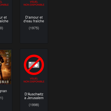
r et
D'amour et
raîche
d'eau fraîche
0)
(1975)
gnan
D'Auschwitz
a Jerusalem
1)
(1998)