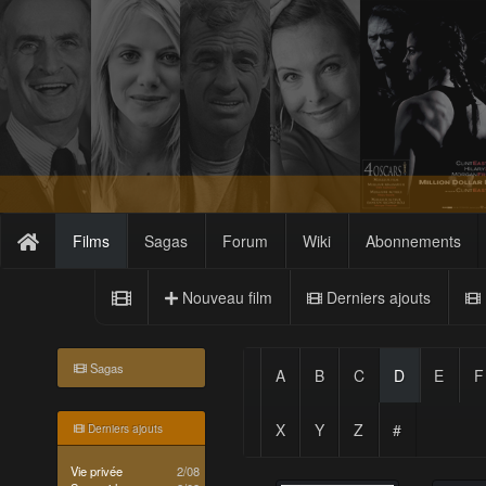
Films
Sagas
Forum
Wiki
Abonnements
Nouveau film
Derniers ajouts
Sagas
A
B
C
D
E
F
X
Y
Z
#
Derniers ajouts
Vie privée
2/08