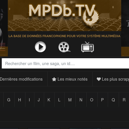
Dernières modifications
Les mieux notés
Les plus scrap
G
H
I
J
K
L
M
N
O
P
Q
R