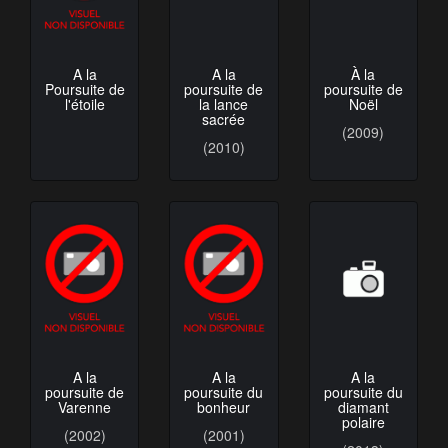
A la
A la
À la
Poursuite de
poursuite de
poursuite de
l'étoile
la lance
Noël
sacrée
(2009)
(2010)
A la
A la
A la
poursuite de
poursuite du
poursuite du
Varenne
bonheur
diamant
polaire
(2002)
(2001)