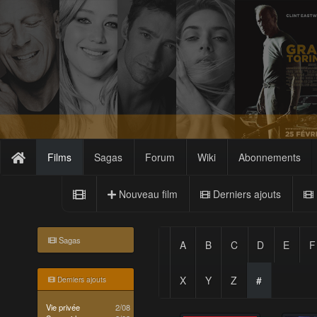
Films
Sagas
Forum
Wiki
Abonnements
Nouveau film
Derniers ajouts
Sagas
A
B
C
D
E
F
X
Y
Z
#
Derniers ajouts
Vie privée
2/08