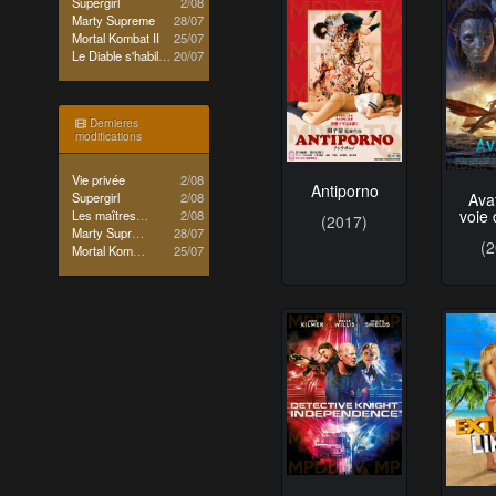
Supergirl
2/08
Marty Supreme
28/07
Mortal Kombat II
25/07
Le Diable s'habille en Prada 2
20/07
Dernieres
modifications
Vie privée
2/08
Antiporno
Supergirl
2/08
Avat
voie 
Les maîtres de l'univers
2/08
(2017)
Marty Supreme
28/07
(
Mortal Kombat II
25/07