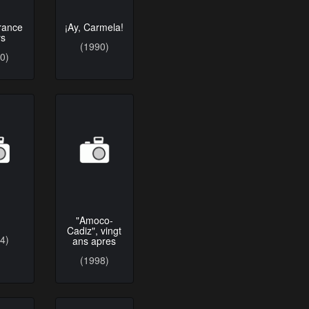
erance
¡Ay, Carmela!
ys
(1990)
0)
1
"Amoco-
Cadiz", vingt
4)
ans apres
(1998)