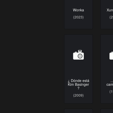
Wonka
Xun
(2023)
(
¿ Dónde está
..
Kim Basinger
cam
?
(
(2009)