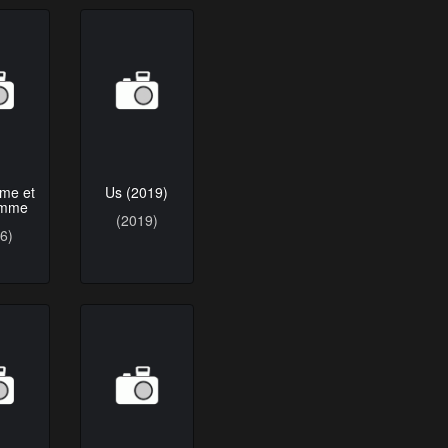
me et
Us (2019)
emme
(2019)
6)