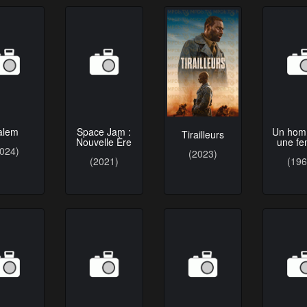
Un hom
alem
Space Jam :
Tirailleurs
une f
Nouvelle Ère
2024)
(2023)
(196
(2021)