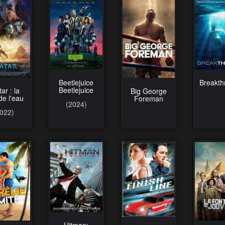
Beetlejuice
Breakth
Beetlejuice
ar : la
Big George
de l'eau
Foreman
(2024)
2022)