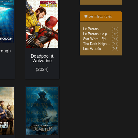
Les mieux notés
Le Parrain
(9.7)
Le Parrain, 2e partie
(9.6)
Star Wars : Episode IV - Un nouvel espoir (La Guerre des étoiles)
(9.4)
The Dark Knight Rises
(9.4)
Les Evadés
(9.3)
rough
Deadpool &
Wolverine
(2024)