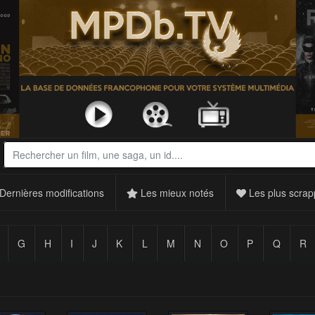
Dernières modifications
Les mieux notés
Les plus scrap
G
H
I
J
K
L
M
N
O
P
Q
R