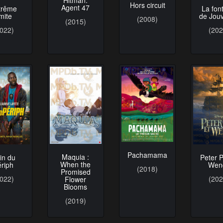
Hitman:
Hors circuit
Agent 47
trême
La fon
imite
de Jou
(2008)
(2015)
2022)
(202
Pachamama
Maquia :
in du
Peter 
When the
ériph
Wen
(2018)
Promised
2022)
(202
Flower
Blooms
(2019)