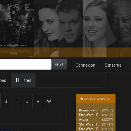
Go !
Connexion
S'inscrire
pés
Titres
Les plus scrappés
S
T
U
V
W
Baignade en mer
(23657)
Star Wars : Episode IV - Un nouvel espoir (La Guerre des étoiles)
(23372)
Avatar
(22757)
Star Wars : Episode II - L'Attaque des clones
(21417)
Star Wars : Episode I - La Menace fantôme
(19977)