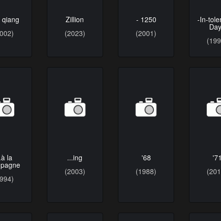
 qiang
Zillion
- 1250
-In-tol
Da
2002)
(2023)
(2001)
(199
.à la
...ing
'68
'7
pagne
(2003)
(1988)
(201
1994)