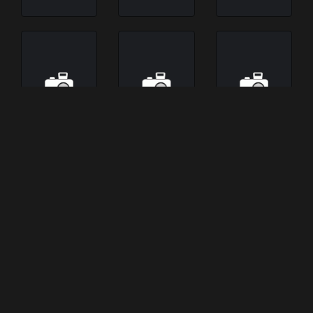
Cadences
Cadet d'eau
Cadet Kelly
obstinées
douce (titre
(2002)
original :
(2013)
Steamboat
Bill, Jr.)
(1928)
Cadet-
Cadillac
Cadillac
Rousselle
Girls
Man
(1954)
(1993)
(1990)