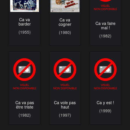
Ca va
Ca va
Ca va faire
barder
cogner
mal !
(1955)
(1980)
(1982)
Ca va pas
Ca vole pas
Ca y est !
être triste
haut
(1999)
(1982)
(1997)