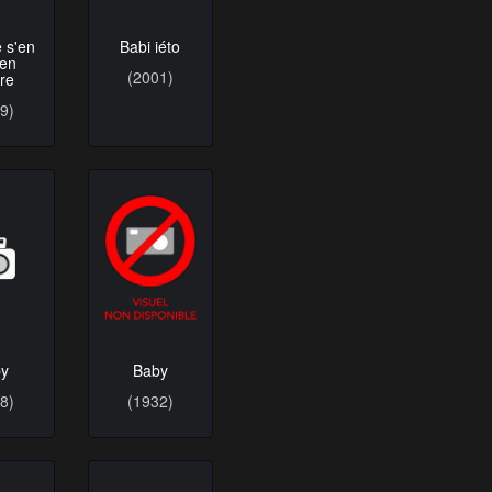
 s'en
Babi iéto
-en
(2001)
re
9)
by
Baby
8)
(1932)