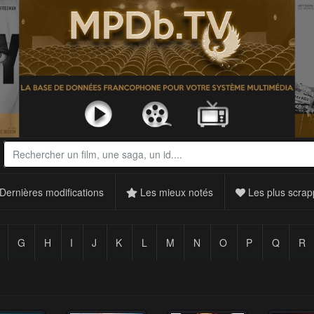
Dernières modifications
Les mieux notés
Les plus scrap
G
H
I
J
K
L
M
N
O
P
Q
R