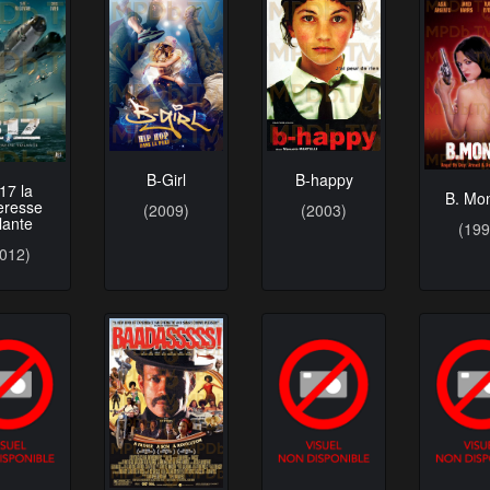
B-Girl
B-happy
17 la
B. Mo
teresse
(2009)
(2003)
lante
(199
2012)