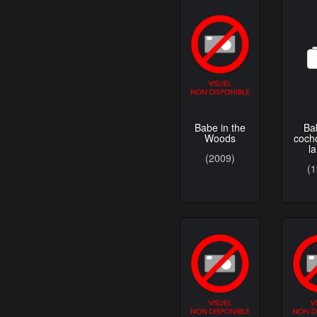
Ba
Babe in the
coch
Woods
la
(2009)
(