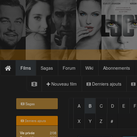
Films
Sagas
Forum
Wiki
Abonnements
Nouveau film
Derniers ajouts
Sagas
A
B
C
D
E
F
X
Y
Z
#
Derniers ajouts
Vie privée
2/08