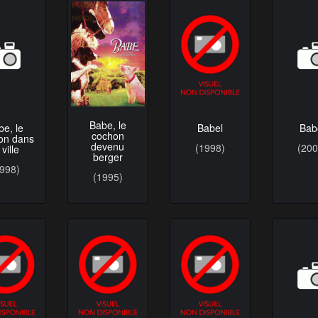
Bab
be, le
Babe, le
Babel
on dans
cochon
(200
 ville
devenu
(1998)
berger
1998)
(1995)