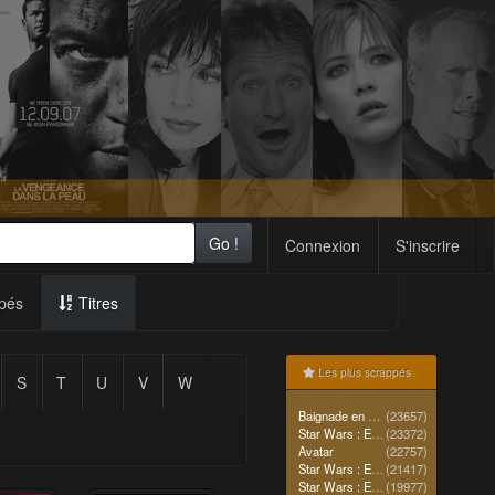
Go !
Connexion
S'inscrire
pés
Titres
Les plus scrappés
S
T
U
V
W
Baignade en mer
(23657)
Star Wars : Episode IV - Un nouvel espoir (La Guerre des étoiles)
(23372)
Avatar
(22757)
Star Wars : Episode II - L'Attaque des clones
(21417)
Star Wars : Episode I - La Menace fantôme
(19977)