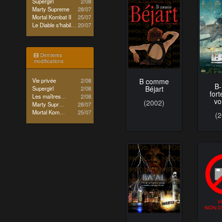
Supergirl
2/08
Marty Supreme
28/07
Mortal Kombat II
25/07
Le Diable s'habille en Prada 2
20/07
Dernieres
modifications
Vie privée
2/08
B comme
B-
Béjart
Supergirl
2/08
for
Les maîtres de l'univers
2/08
vo
(2002)
Marty Supreme
28/07
Mortal Kombat II
25/07
(