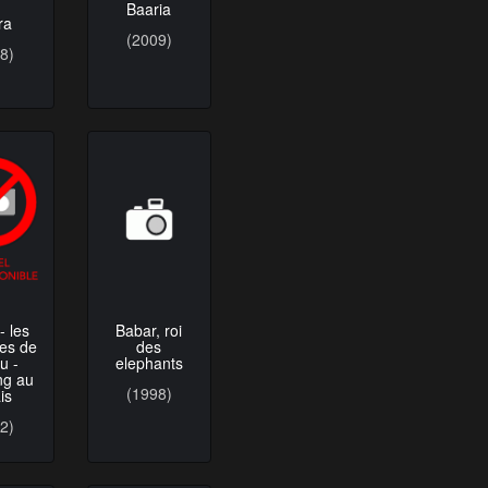
Baaria
ra
(2009)
8)
Babar, roi
- les
des
es de
elephants
u -
ng au
(1998)
is
2)