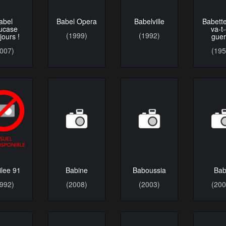
abel
Babel Opera
Babelville
Babette
ucase
va-t
(1999)
(1992)
jours !
guer
2007)
(195
Ba
ilee 91
Babine
Baboussia
(200
1992)
(2008)
(2003)