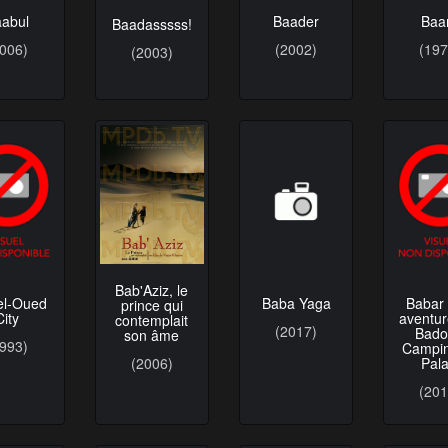
aabul
Baader
Baa
Baadasssss!
2006)
(2002)
(197
(2003)
Bab'Aziz, le
Baba Yaga
el-Oued
Babar 
prince qui
City
aventur
contemplait
(2017)
Bado
son âme
1993)
Campi
Pala
(2006)
(201