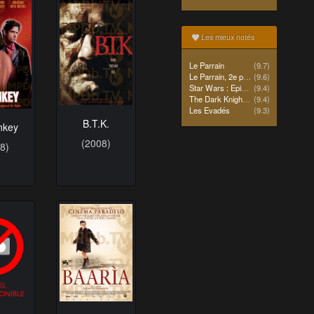
Les mieux notés
Le Parrain
(9.7)
Le Parrain, 2e partie
(9.6)
Star Wars : Episode IV - Un nouvel espoir (La Guerre des étoiles)
(9.4)
The Dark Knight Rises
(9.4)
Les Evadés
(9.3)
B.T.K.
nkey
(2008)
8)