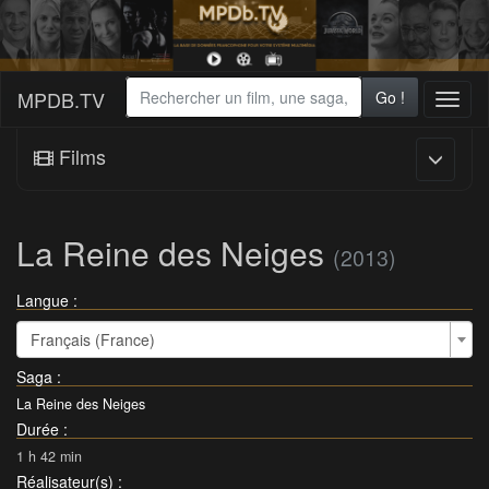
MPDB.TV
Go !
Toggl
naviga
Films
La Reine des Neiges
(2013)
Langue :
Français (France)
Saga
:
La Reine des Neiges
Durée
:
1 h 42 min
Réalisateur(s)
: