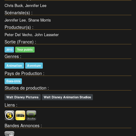
Chris Buck
,
Jennifer Lee
Scénariste(s)
:
Jennifer Lee
,
Shane Morris
Producteur(s)
:
Peter Del Vecho
,
John Lasseter
Sortie (France)
:
2013
Tout public
Genres
:
Animation
Aventure
Pays de Production
:
États-Unis
Studios de production
:
Walt Disney Pictures
Walt Disney Animation Studios
Liens
:
Bandes Annonces
: