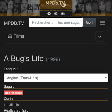
MPDB.TV
Go !
Toggl
naviga
Films
A Bug's Life
(1998)
Langue :
Anglais (États-Unis)
Saga
:
Non renseigné
Durée
:
1 h 35 min
Réalisateur(s)
: