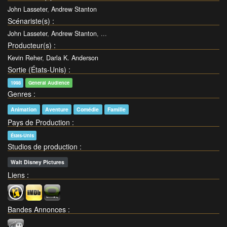
John Lasseter
,
Andrew Stanton
Scénariste(s)
:
John Lasseter
,
Andrew Stanton
, ...
Producteur(s)
:
Kevin Reher
,
Darla K. Anderson
Sortie (États-Unis)
:
1998
General Audience
Genres
:
Animation
Aventure
Comédie
Famille
Pays de Production
:
États-Unis
Studios de production
:
Walt Disney Pictures
Liens
:
Bandes Annonces
: