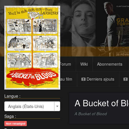
Films
Sagas
Forum
Wiki
Abonnements
Nouveau film
Derniers ajouts
Langue :
A Bucket of B
Anglais (États-Unis)
A Bucket of Blood
Saga
:
Non renseigné