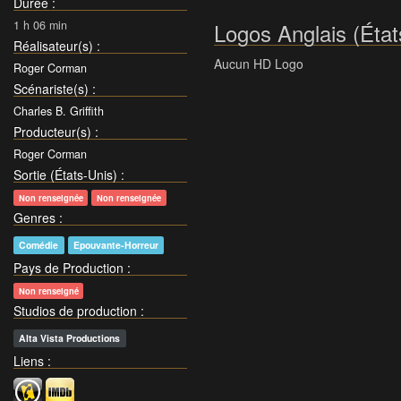
Durée
:
1 h 06 min
Logos Anglais (État
Réalisateur(s)
:
Aucun HD Logo
Roger Corman
Scénariste(s)
:
Charles B. Griffith
Producteur(s)
:
Roger Corman
Sortie (États-Unis)
:
Non renseignée
Non renseignée
Genres
:
Comédie
Epouvante-Horreur
Pays de Production
:
Non renseigné
Studios de production
:
Alta Vista Productions
Liens
: