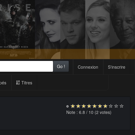
Go !
Connexion
S'inscrire
pés
Titres
Note :
6.8
/ 10 (
2
votes)