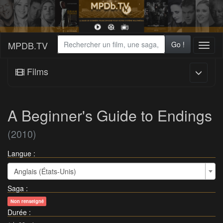
MPDB.TV
Go !
Toggl
naviga
Films
A Beginner's Guide to Endings
(2010)
Langue :
Anglais (États-Unis)
Saga
:
Non renseigné
Durée
: