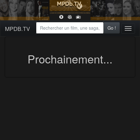
MPDB.TV
Go !
Toggl
naviga
Prochainement...