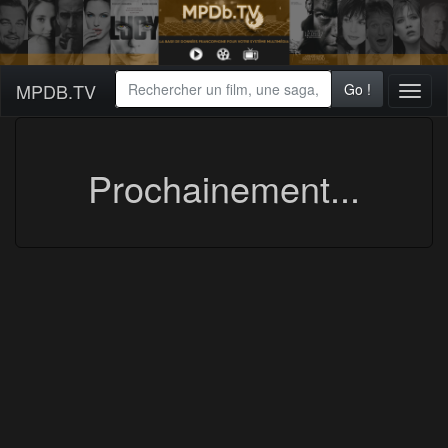
MPDB.TV
Go !
Toggl
naviga
Prochainement...