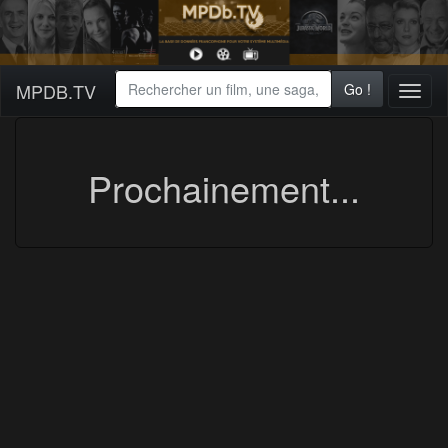
MPDB.TV
Go !
Toggl
naviga
Prochainement...