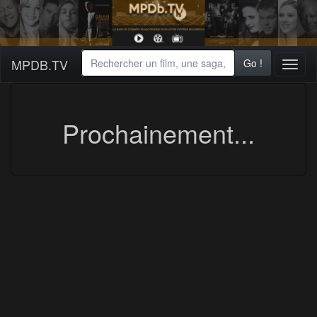
MPDB.TV
Go !
Toggl
naviga
Prochainement...