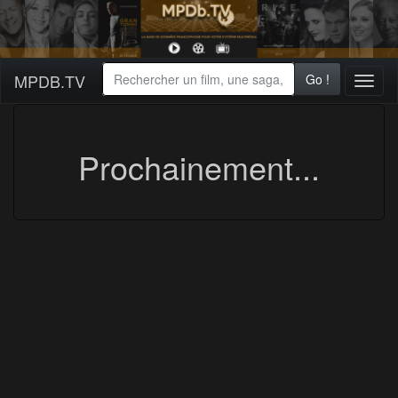
MPDB.TV
Go !
Toggl
naviga
Prochainement...