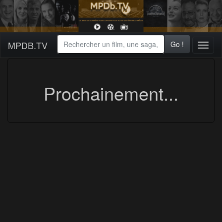
MPDB.TV
Go !
Toggl
naviga
Prochainement...