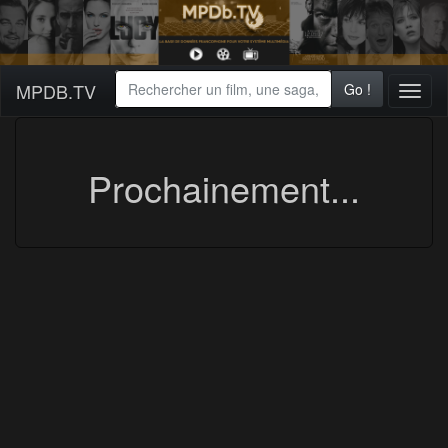
MPDB.TV
Go !
Toggl
naviga
Prochainement...