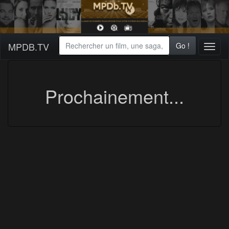
MPDB.TV
Go !
Toggl
naviga
Prochainement...