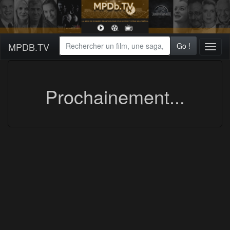
MPDB.TV
Go !
Toggl
naviga
Prochainement...